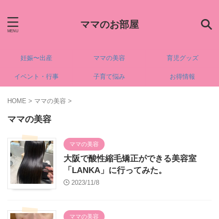
ママのお部屋
妊娠〜出産
ママの美容
育児グッズ
イベント・行事
子育て悩み
お得情報
HOME
>
ママの美容
>
ママの美容
ママの美容
大阪で酸性縮毛矯正ができる美容室
「LANKA」に行ってみた。
2023/11/8
ママの美容