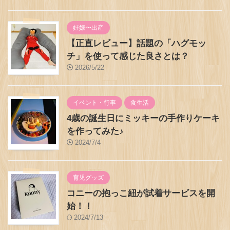
妊娠〜出産
【正直レビュー】話題の「ハグモッ
チ」を使って感じた良さとは？
2026/5/22
イベント・行事
食生活
4歳の誕生日にミッキーの手作りケーキ
を作ってみた♪
2024/7/4
育児グッズ
コニーの抱っこ紐が試着サービスを開
始！！
2024/7/13