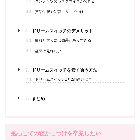
5.4.
コンテンツのカスタマイズができる
5.5.
英語学習や知育にうってつけ
6.
ドリームスイッチのデメリット
6.1.
疲れた大人には効果がありすぎる
6.2.
昼間は見れない
7.
ドリームスイッチを安く買う方法
7.1.
ドリームスイッチ1と2の違いは？
8.
まとめ
抱っこでの寝かしつけを卒業したい