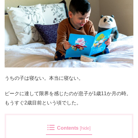
うちの子は寝ない。本当に寝ない。
ピークに達して限界を感じたのが息子が1歳11か月の時。
もうすぐ2歳目前という頃でした。
Contents
[
hide
]