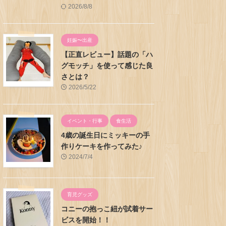
2026/8/8
妊娠〜出産
【正直レビュー】話題の「ハ
グモッチ」を使って感じた良
さとは？
2026/5/22
イベント・行事
食生活
4歳の誕生日にミッキーの手
作りケーキを作ってみた♪
2024/7/4
育児グッズ
コニーの抱っこ紐が試着サー
ビスを開始！！