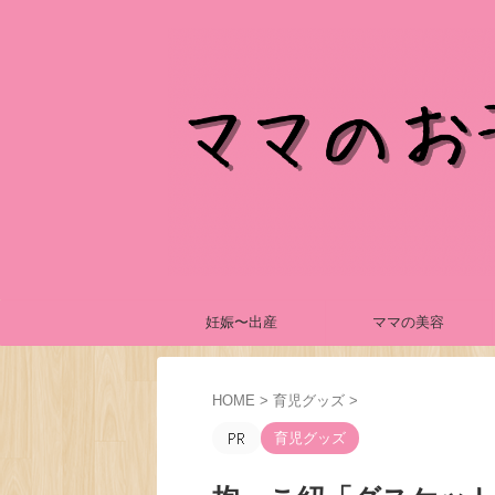
妊娠〜出産
ママの美容
HOME
>
育児グッズ
>
育児グッズ