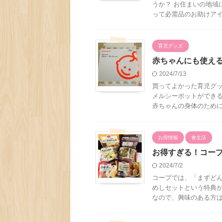
うか？ お住まいの地域
って必需品のお助けアイテ
育児グッズ
赤ちゃんにも使え
2024/7/13
買ってよかった育児グ
メルシーポットができ
赤ちゃんの身体のためには
お得情報
食生活
お得すぎる！コー
2024/7/2
コープでは、「まずど
めしセットという特典が
なので、興味のある方は一