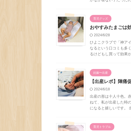
育児グッズ
おやすみたまごは
2024/6/28
ひよこクラブで「神アイ
なるという口コミも多く
るけどもし買って効果がな
妊娠〜出産
【出産レポ】陣痛
2024/6/18
出産の形は十人十色。赤
ねて、私が出産した時の
になると嬉しいです。 出
育児トラブル