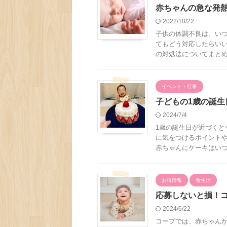
赤ちゃんの急な発
2022/10/22
子供の体調不良は、い
てもどう対応したらいい
の対処法についてまとめて
イベント・行事
子どもの1歳の誕
2024/7/4
1歳の誕生日が近づくと
に気をつけるポイント
赤ちゃんにケーキはいつか
お得情報
食生活
応募しないと損！
2024/6/22
コープでは、赤ちゃん