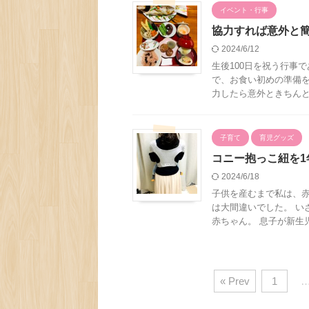
イベント・行事
協力すれば意外と
2024/6/12
生後100日を祝う行事
で、お食い初めの準備を
力したら意外ときちんとし
子育て
育児グッズ
コニー抱っこ紐を
2024/6/18
子供を産むまで私は、
は大間違いでした。 い
赤ちゃん。 息子が新生児
« Prev
1