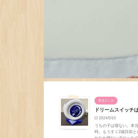
育児グッズ
ドリームスイッチ
2024/5/10
うちの子は寝ない。本当
時。もうすぐ2歳目前と
かなか寝ない子だったので