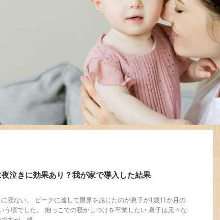
は夜泣きに効果あり？我が家で導入した結果
に寝ない。 ピークに達して限界を感じたのが息子が1歳11か月の
いう頃でした。 抱っこでの寝かしつけを卒業したい 息子は元々な
すが、成 ...